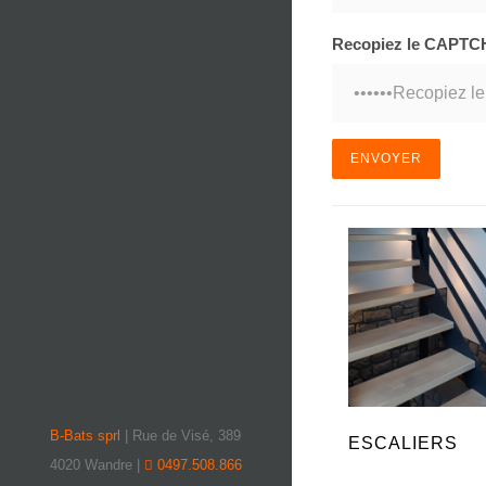
Recopiez le CAPTC
B-Bats sprl
| Rue de Visé, 389
ESCALIERS
4020 Wandre |
0497.508.866