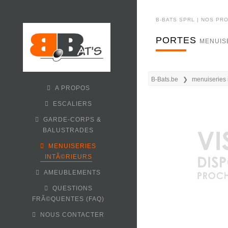
B-BATS SPRL | NOS PR
PORTES
MENUIS
B-Bats.be
menuiseries 
A PROPOS
ESCALIERS
GARDE-CORPS &
BALUSTRADES
MENUISERIES
INTÃ©RIEURS
AMEUBLEMENTS
QUESTIONS
FRÃ©QUENTES (FAQ)
NOUS CONTACTER