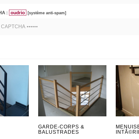
HA :
oudrio
[système anti-spam]
GARDE-CORPS &
MENUIS
BALUSTRADES
INTÃ©R