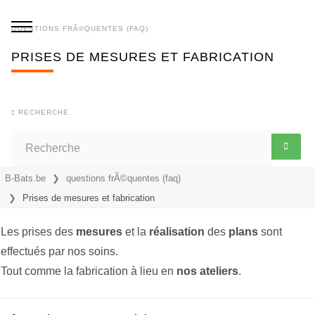
QUESTIONS FRÃ©QUENTES (FAQ)
PRISES DE MESURES ET FABRICATION
RECHERCHE
B-Bats.be
questions frÃ©quentes (faq)
Prises de mesures et fabrication
Les prises des
mesures
et la
réalisation
des
plans
sont
effectués par nos soins.
Tout comme la fabrication à lieu en
nos ateliers
.